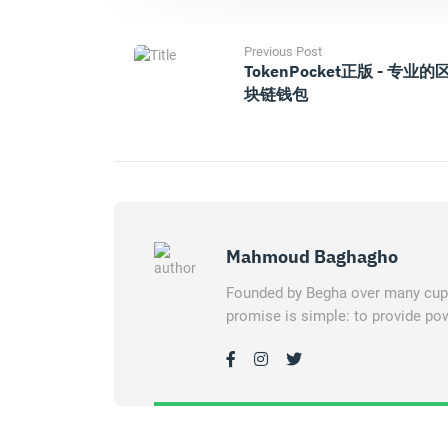
Previous Post
TokenPocket正版 - 专业的
块链钱包
Mahmoud Baghagho
Founded by Begha over many cups 
promise is simple: to provide pow