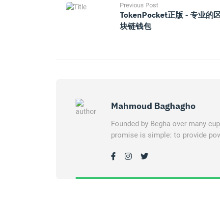
Previous Post
TokenPocket正版 - 专业的
块链钱包
Mahmoud Baghagho
Founded by Begha over many cups 
promise is simple: to provide pow