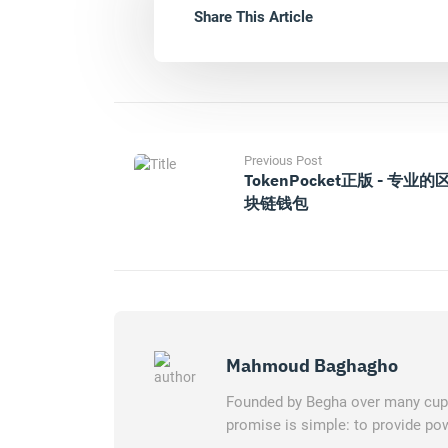
Share This Article
Previous Post
TokenPocket正版 - 专业的
块链钱包
Mahmoud Baghagho
Founded by Begha over many cups 
promise is simple: to provide pow