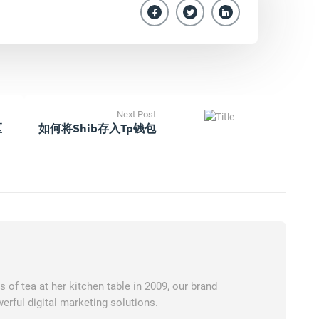
Next Post
区
如何将shib存入tp钱包
of tea at her kitchen table in 2009, our brand
erful digital marketing solutions.