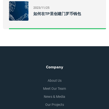
2023/11/25
如何在TP里创建门罗币钱包
Company
About Us
Meet Our Team
News & Media
Our Projects