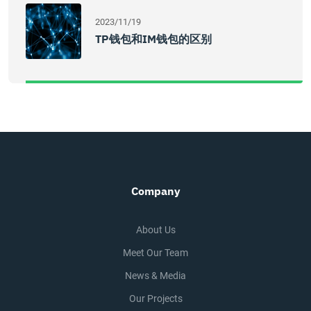
2023/11/19
TP钱包和IM钱包的区别
Company
About Us
Meet Our Team
News & Media
Our Projects