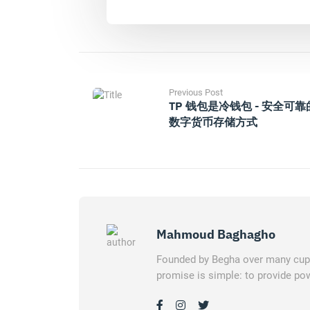
Previous Post
TP 钱包是冷钱包 - 安全可靠
数字货币存储方式
Mahmoud Baghagho
Founded by Begha over many cups 
promise is simple: to provide pow