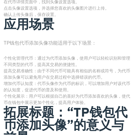
在代币详情页面中，找到头像设置选项。
点击头像设置选项，并选择您喜欢的头像图片进行上传。
确认上传头像后，保存设置。
应用场景
TP钱包代币添加头像功能适用于以下场景：
个性化管理代币：通过为代币添加头像，使用户可以轻松识别和管理
不同类型的代币，提高其交易的便捷性。
提高交易准确性：由于不同代币可能具有相似的名称或符号，为代币
添加头像可以避免用户在交易过程中选择错误的代币。
增加代币认知度：代币头像作为代币的标识，可以增加用户对该代币
的认知度，促进代币的普及和使用。
个性化展示：用户可以根据自己的喜好为代币添加喜欢的头像，使代
币在钱包中展示更加个性化，提高用户体验。
拓展标题：“TP钱包代
币添加头像”的意义与