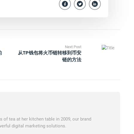
Next Post
的
从TP钱包将火币链转移到币安
链的方法
of tea at her kitchen table in 2009, our brand
erful digital marketing solutions.