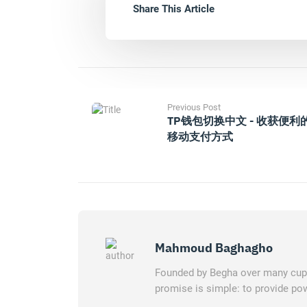
Share This Article
Previous Post
TP钱包切换中文 - 收获便利
移动支付方式
Mahmoud Baghagho
Founded by Begha over many cups 
promise is simple: to provide pow